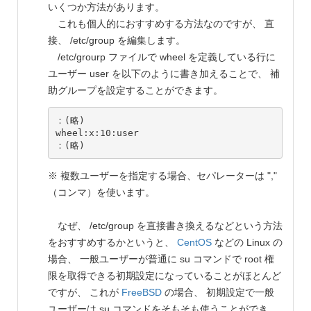
いくつか方法があります。
これも個人的におすすめする方法なのですが、 直
接、 /etc/group を編集します。
/etc/grourp ファイルで wheel を定義している行に
ユーザー user を以下のように書き加えることで、 補
助グループを設定することができます。
：(略)

wheel:x:10:user

※ 複数ユーザーを指定する場合、セパレーターは ","
（コンマ）を使います。
なぜ、 /etc/group を直接書き換えるなどという方法
をおすすめするかというと、
CentOS
などの Linux の
場合、 一般ユーザーが普通に su コマンドで root 権
限を取得できる初期設定になっていることがほとんど
ですが、 これが
FreeBSD
の場合、 初期設定で一般
ユーザーは su コマンドをそもそも使うことができ