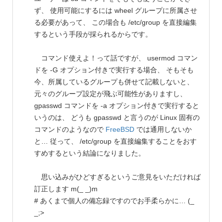
ず、 使用可能にするには wheel グループに所属させ
る必要があって、 この場合も /etc/group を直接編集
するという手段が採られるからです。
コマンド使えよ！って話ですが、 usermod コマン
ドを -G オプション付きで実行する場合、 そもそも
今、所属しているグループも併せて記載しないと、
元々のグループ設定が飛ぶ可能性がありますし、
gpasswd コマンドを -a オプション付きで実行すると
いうのは、 どうも gpasswd と言うのが Linux 固有の
コマンドのようなので
FreeBSD
では通用しないか
と… 従って、 /etc/group を直接編集することをおす
すめするという結論になりました。
思い込みがひどすぎるというご意見をいただければ
訂正します m(_ _)m
# あくまで個人の備忘録ですのでお手柔らかに… (_
_;>