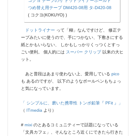
コクヨ テープのり ドットライナーホールド
つめ替え用テープ DM420-08用 タ-D420-08
( コクヨ(KOKUYO) )
ドットライナー
って「糊」なんですけど、 修正テ
ープみたいに使うので、手につかない、下敷きにする
紙とかもいらない、 しかもしっかりくっつくとすっ
ごい便利。 個人的には
スーパー クリップ
以来の大ヒ
ット。
あと普段はあまり使わない上、愛用している
pico
も あるのですが、 以下のようなボールペンもちょっ
と気になっています。
「 シンプルに、磨いた携帯性 トンボ鉛筆『 PFit 』」
（
ITmedia
より）
#
mixi
のとあるコミュニティーで話題になっている
「文具カフェ」、そんなところ近くにできたら行きた