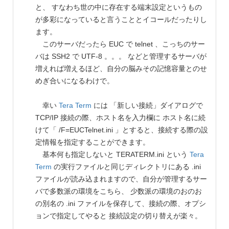
と、 すなわち世の中に存在する端末設定というもの
が多彩になっていると言うこととイコールだったりし
ます。
このサーバだったら EUC で telnet 、こっちのサー
バは SSH2 で UTF-8 。。。 などと管理するサーバが
増えれば増えるほど、自分の脳みその記憶容量とのせ
めぎ合いになるわけで。
幸い
Tera Term
には 「新しい接続」ダイアログで
TCP/IP 接続の際、ホスト名を入力欄に ホスト名に続
けて「 /F=EUCTelnet.ini 」とすると、接続する際の設
定情報を指定することができます。
基本何も指定しないと TERATERM.ini という
Tera
Term
の実行ファイルと同じディレクトリにある .ini
ファイルが読み込まれますので、自分が管理するサー
バで多数派の環境をこちら、 少数派の環境のおのお
の別名の .ini ファイルを保存して、接続の際、オプシ
ョンで指定してやると 接続設定の切り替えが楽々。