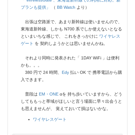
「 WirelessGate 、東海道新幹線での利用に対応。新
プランも提供」
（
BB Watch
より）
出張は空路派で、あまり新幹線は使いませんので、
東海道新幹線、しかも N700 系でしか使えないとなる
といまいちな感じで、 これをきっかけに
ワイヤレス
ゲート
を 契約しようかとは思いませんかね。
それより同時に発表された「 1DAY WiFi 」は便利
かも。。。
380 円で 24 時間、
Edy
払い OK で 携帯電話から購
入できます。
普段は
EM・ONE
αを 持ち歩いていますから、どう
してももっと帯域がほしいと言う場面に早々出会うと
も思えませんが、 覚えておいて損はないかな。
ワイヤレスゲート