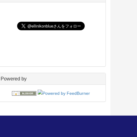
UNIX
198
玄箱／ LinkStation
45
NAS4Free
59
Wiki
22
PukiWiki
18
アフィリエイト
24
blosxom
96
フレーバー
23
プラグイン
54
日々の出来事
160
電子書籍
38
Powered by