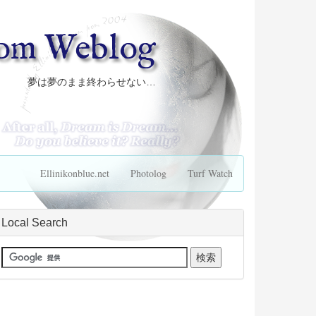
com Weblog
夢は夢のまま終わらせない…
Ellinikonblue.net
Photolog
Turf Watch
Local Search