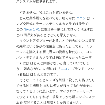
ズシステムが提供されます。
すみません。私はこれを買いません。
どんな美辞麗句を並べても、明らかに
ニコン
は レ
ンズ交換式ミラーレスデジタルカメラでは後発で、
この
Nikon 1 V1
に市場を一瞬にしてひっくり返すほ
どの 商品力があるとはとても思えません。
マウントアダプターがあることで過去のレンズ資産
の継承という多少の優位点はあったとしても、 ミラ
ーレスを購入する層（過去の資産を持たない、 コン
パクトデジタルカメラでは満足できなかったユーザ
ー）には ほとんど関係がないと言っていいでしょ
う。 残念ながらこの層には 「
ニコン
ブランド」とい
う看板は ほとんど無力です。
そうなってくるとレンズを気軽に貸したり借りたり
できる同じ機種を 周りに何人が持ってるかが重要に
なってくるように思います。 マイクロフォーサーズ
でひとくくりにすれば、後発でしかも新レンズシステ
ムを 展開することは無謀としか思えません。