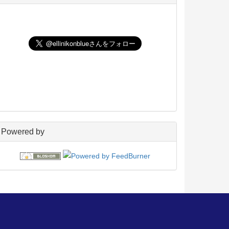
UNIX
198
玄箱／ LinkStation
45
NAS4Free
59
Wiki
22
PukiWiki
18
アフィリエイト
24
blosxom
96
フレーバー
23
プラグイン
54
日々の出来事
160
電子書籍
38
Powered by