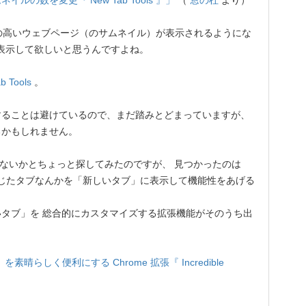
イルの数を変更『 New Tab Tools 』」
（
窓の杜
より）
度の高いウェブページ（のサムネイル）が表示されるようにな
上表示して欲しいと思うんですよね。
b Tools
。
することは避けているので、まだ踏みとどまっていますが、
るかもしれません。
ないかとちょっと探してみたのですが、 見つかったのは
じたタブなんかを「新しいタブ」に表示して機能性をあげる
タブ」を 総合的にカスタマイズする拡張機能がそのうち出
素晴らしく便利にする Chrome 拡張『 Incredible