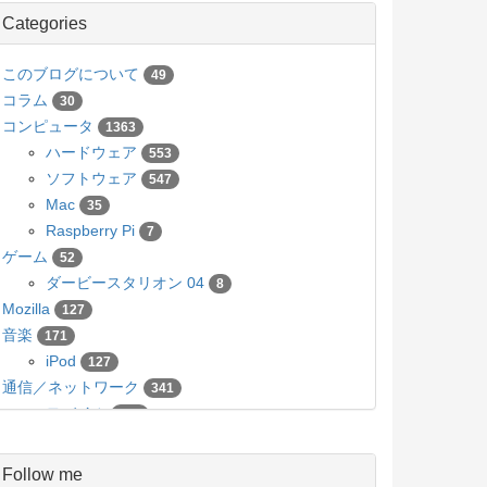
Categories
このブログについて
49
コラム
30
コンピュータ
1363
ハードウェア
553
ソフトウェア
547
Mac
35
Raspberry Pi
7
ゲーム
52
ダービースタリオン 04
8
Mozilla
127
音楽
171
iPod
127
通信／ネットワーク
341
モバイル
136
カメラ／写真
63
Pico
5
Follow me