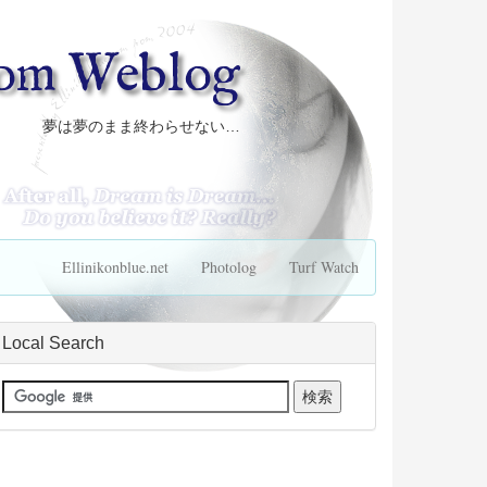
com Weblog
夢は夢のまま終わらせない…
Ellinikonblue.net
Photolog
Turf Watch
Local Search