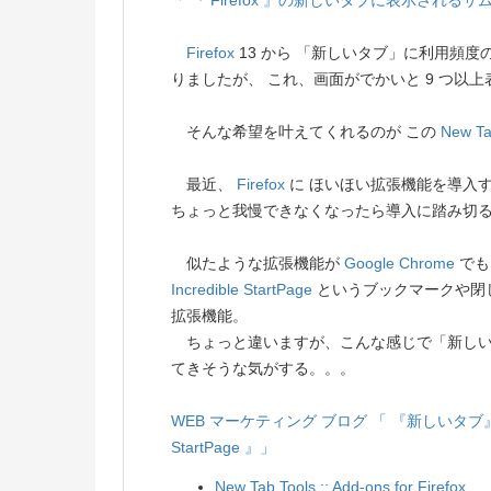
「 『 Firefox 』の新しいタブに表示されるサムネ
Firefox
13 から 「新しいタブ」に利用頻
りましたが、 これ、画面がでかいと 9 つ以
そんな希望を叶えてくれるのが この
New Ta
最近、
Firefox
に ほいほい拡張機能を導入
ちょっと我慢できなくなったら導入に踏み切
似たような拡張機能が
Google Chrome
でも
Incredible StartPage
というブックマークや閉
拡張機能。
ちょっと違いますが、こんな感じで「新しい
てきそうな気がする。。。
WEB マーケティング ブログ
「 『新しいタブ』を
StartPage 』」
New Tab Tools :: Add-ons for Firefox