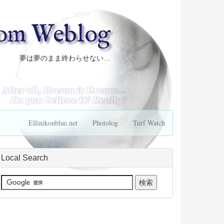
com Weblog
夢は夢のまま終わらせない…
Ellinikonblue.net
Photolog
Turf Watch
Local Search