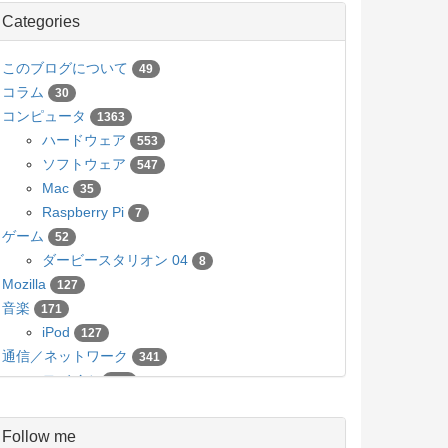
Categories
このブログについて
49
コラム
30
コンピュータ
1363
ハードウェア
553
ソフトウェア
547
Mac
35
Raspberry Pi
7
ゲーム
52
ダービースタリオン 04
8
Mozilla
127
音楽
171
iPod
127
通信／ネットワーク
341
モバイル
136
カメラ／写真
63
Pico
5
Follow me