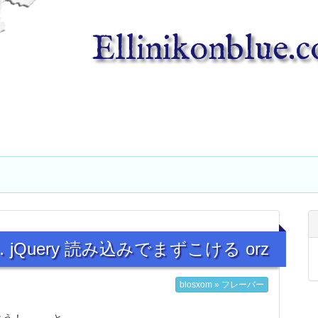
Ellinikonblue.
jQuery 読み込みでまずこける orz
blosxom » フレーバー