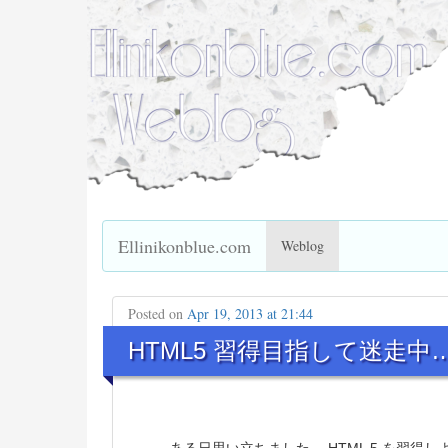
Ellinikonblue.com
Weblog
Posted on
Apr 19, 2013 at 21:44
HTML5 習得目指して迷走中… 