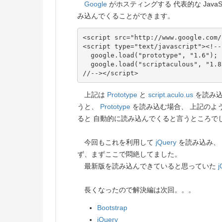
Google
がホスティングする 代表的な JavaSc
み込んでくることができます。
<script src="http://www.google.com/
<script type="text/javascript"><!--

  google.load("prototype", "1.6");

  google.load("scriptaculous", "1.8"
上記は
Prototype
と
script.aculo.us
を読み込
うと、
Prototype
を読み込む場合、 上記のように
ると 自動的に読み込んでくると言うところで
今回もこれを利用して
jQuery
を読み込み、
ず、まずここで悶絶してました。
最新版を読み込んできていると思っていた
j
長くなったので解決編は次回。。。
Bootstrap
jQuery