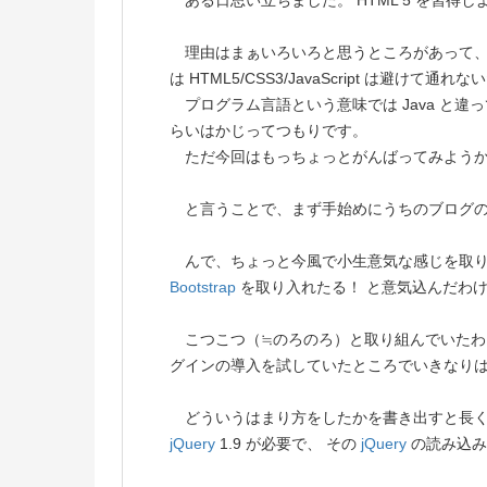
ある日思い立ちました。 HTML 5 を習得
理由はまぁいろいろと思うところがあって、
は HTML5/CSS3/JavaScript は避けて通
プログラム言語という意味では Java と違って、
らいはかじってつもりです。
ただ今回はもっちょっとがんばってみよう
と言うことで、まず手始めにうちのブログの H
んで、ちょっと今風で小生意気な感じを取り入
Bootstrap
を取り入れたる！ と意気込んだわ
こつこつ（≒のろのろ）と取り組んでいたわ
グインの導入を試していたところでいきなり
どういうはまり方をしたかを書き出すと長く
jQuery
1.9 が必要で、 その
jQuery
の読み込み