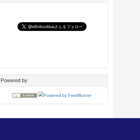
UNIX
198
玄箱／ LinkStation
45
NAS4Free
59
Wiki
22
PukiWiki
18
アフィリエイト
24
blosxom
96
フレーバー
23
プラグイン
54
日々の出来事
160
電子書籍
38
Powered by