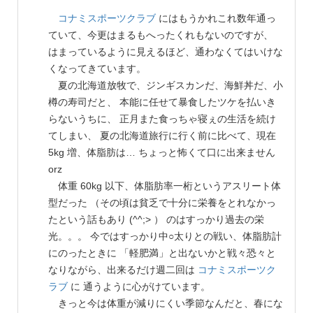
コナミスポーツクラブ
にはもうかれこれ数年通っ
ていて、今更はまるもへったくれもないのですが、
はまっているように見えるほど、通わなくてはいけな
くなってきています。
夏の北海道放牧で、ジンギスカンだ、海鮮丼だ、小
樽の寿司だと、 本能に任せて暴食したツケを払いき
らないうちに、 正月また食っちゃ寝ぇの生活を続け
てしまい、 夏の北海道旅行に行く前に比べて、現在
5kg 増、体脂肪は… ちょっと怖くて口に出来ません
orz
体重 60kg 以下、体脂肪率一桁というアスリート体
型だった （その頃は貧乏で十分に栄養をとれなかっ
たという話もあり (^^;> ） のはすっかり過去の栄
光。。。 今ではすっかり中○太りとの戦い、体脂肪計
にのったときに 「軽肥満」と出ないかと戦々恐々と
なりながら、出来るだけ週二回は
コナミスポーツク
ラブ
に 通うように心がけています。
きっと今は体重が減りにくい季節なんだと、春にな