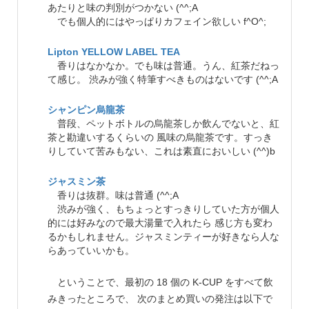
あたりと味の判別がつかない (^^;A
でも個人的にはやっぱりカフェイン欲しい f^O^;
Lipton YELLOW LABEL TEA
香りはなかなか。でも味は普通。うん、紅茶だねっ
て感じ。 渋みが強く特筆すべきものはないです (^^;A
シャンピン烏龍茶
普段、ペットボトルの烏龍茶しか飲んでないと、紅
茶と勘違いするくらいの 風味の烏龍茶です。すっき
りしていて苦みもない、これは素直においしい (^^)b
ジャスミン茶
香りは抜群。味は普通 (^^;A
渋みが強く、もちょっとすっきりしていた方が個人
的には好みなので最大湯量で入れたら 感じ方も変わ
るかもしれません。ジャスミンティーが好きなら人な
らあっていいかも。
ということで、最初の 18 個の K-CUP をすべて飲
みきったところで、 次のまとめ買いの発注は以下で