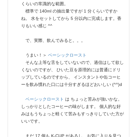
くらいの常識的な範囲。
標準で 140ml の抽出量ですが 1 分くらいですか
ね。 水をセットしてから 5 分以内に完成します。香
りもいい感じ ^^
で、実際、飲んでみると。。。
うまい！＞
ベーシックロースト
そんな上等な舌をしていないので、過信はして欲し
くないのですが、 ひいた豆を原理的には普通にドリ
ップしているのですから、 インスタントや缶コーヒ
ーを飲み慣れた口には十分すぎるほどおいしい (^^)d
ベーシックロースト
は ちょっと苦みが強いかな。
しっかりとしたコーヒーの味がします。 個人的な好
みはもうちょっと軽くて苦みもすっきりしていた方が
いいです。
まだ 17 個も K-CUP があるし、お気に入りを見つ