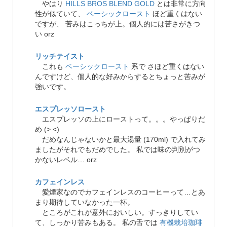
やはり
HILLS BROS BLEND GOLD
とは非常に方向
性が似ていて、
ベーシックロースト
ほど重くはない
ですが、 苦みはこっちが上。個人的には苦さがきつ
い orz
リッチテイスト
これも
ベーシックロースト
系で さほど重くはない
んですけど、個人的な好みからするとちょっと苦みが
強いです。
エスプレッソロースト
エスプレッソの上にローストって。。。やっぱりだ
め (> <)
だめなんじゃないかと最大湯量 (170ml) で入れてみ
ましたがそれでもだめでした。 私では味の判別がつ
かないレベル… orz
カフェインレス
愛煙家なのでカフェインレスのコーヒーって…とあ
まり期待していなかった一杯。
ところがこれが意外においしい。すっきりしてい
て、しっかり苦みもある。 私の舌では
有機栽培珈琲