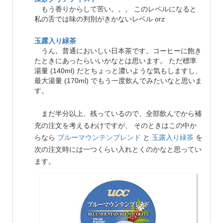
もう香りからして苦い。。。 このレベルになると
私の舌では味の判別がきかないレベル orz
玉露入り緑茶
うん。普通においしい日本茶です。コーヒーに飽き
たときにあったらいいかなとは思います。 ただ標準
湯量 (140ml) だとちょっと濃いような気もしますし、
最大湯量 (170ml) でもう一度飲んでみたいなと思いま
す。
まだ半分以上、残っているので、全部飲んでから補
充の注文を考えるわけですが、 そのときはこの中か
らなら
ブルーマウンテンブレンド
と
玉露入り緑茶
を
次の注文時には一つくらい入れとくのかなと思ってい
ます。