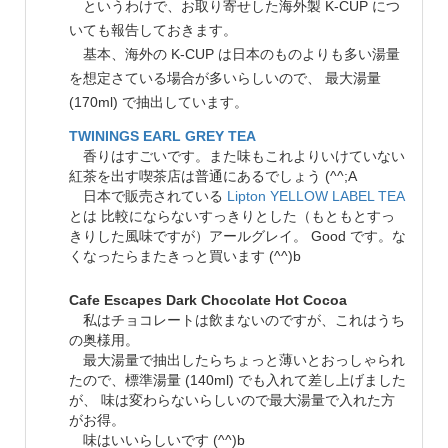
というわけで、お取り寄せした海外製 K-CUP につ
いても報告しておきます。
基本、海外の K-CUP は日本のものよりも多い湯量
を想定さている場合が多いらしいので、 最大湯量
(170ml) で抽出しています。
TWININGS EARL GREY TEA
香りはすごいです。また味もこれよりいけていない
紅茶を出す喫茶店は普通にあるでしょう (^^;A
日本で販売されている
Lipton YELLOW LABEL TEA
とは 比較にならないすっきりとした（もともとすっ
きりした風味ですが）アールグレイ。 Good です。な
くなったらまたきっと買います (^^)b
Cafe Escapes Dark Chocolate Hot Cocoa
私はチョコレートは飲まないのですが、これはうち
の奥様用。
最大湯量で抽出したらちょっと薄いとおっしゃられ
たので、標準湯量 (140ml) でも入れて差し上げました
が、 味は変わらないらしいので最大湯量で入れた方
がお得。
味はいいらしいです (^^)b