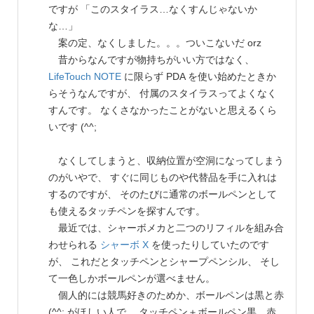
ですが 「このスタイラス…なくすんじゃないか
な…」
案の定、なくしました。。。ついこないだ orz
昔からなんですが物持ちがいい方ではなく、
LifeTouch NOTE
に限らず PDA を使い始めたときか
らそうなんですが、 付属のスタイラスってよくなく
すんです。 なくさなかったことがないと思えるくら
いです (^^;
なくしてしまうと、収納位置が空洞になってしまう
のがいやで、 すぐに同じものや代替品を手に入れは
するのですが、 そのたびに通常のボールペンとして
も使えるタッチペンを探すんです。
最近では、シャーボメカと二つのリフィルを組み合
わせられる
シャーボ X
を使ったりしていたのです
が、 これだとタッチペンとシャープペンシル、 そし
て一色しかボールペンが選べません。
個人的には競馬好きのためか、ボールペンは黒と赤
(^^; がほしい人で、 タッチペン＋ボールペン黒、赤