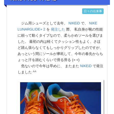
日々の出来事
ジム用シューズとして去年、
NIKEiD
で、
NIKE
LUNARGLIDE+ 2
を
発注した
際、 私自身が靴の性能
に頼って動くタイプなので、柔らかめソールを選びま
した。 最初の内は軽くてクッション性もよく、さほ
ど踏ん張らなくてもしっかりグリップしたのですが、
あっという間にソールが摩耗して、今年の春先からち
ょっと汗を踏むくらいで滑る滑る (> <)
危ないので今年は早めに、 またまた
NIKEiD
で発注
しました ^^