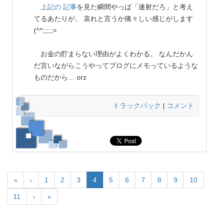
上記の 記事
を見た瞬間やっぱ「連射だろ」と考え
てるあたりが、 哀れと言うか痛々しい感じがします
(^^;;;;;>
お金の貯まらない理由がよくわかる。 なんだかん
だ言いながらこうやってブログにメモっているような
ものだから… orz
トラックバック
|
コメント
«
‹
1
2
3
4
5
6
7
8
9
10
11
›
»