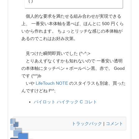
( )
個人的な要求を満たせる組み合わせが実現できる
上、 一番安い本体軸を選べば、ほんとに 500 円くら
いから作れます。 ちょっとリッチな感じの本体軸が
あるのでこれはお好み次第。
見つけた瞬間即買いでした (^-^;>
とりあえずなくすかも知れないので 一番安い透明
の本体軸にタッチペン＋ボールペン黒、赤で。 Good
です (^^)b
いや
LifeTouch NOTE
のスタイラスも別途、買った
んですけどね f^^;
パイロット
ハイテック C コレト
トラックバック
|
コメント