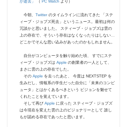
が逝去」
（
PC Watch
より）
今朝、
Twitter
のタイムラインに流れてきた 「ステ
ィーブ・ジョブズ死去」というニュース。最初は何の
冗談かと思いました。 スティーブ・ジョブズは雲の
上の存在で、そういう存在はなくなったりはしない…
どこかでそんな思い込みがあったのかもしれません。
自分がコンピュータを触り始めた頃、 すでにステ
ィーブ・ジョブズは
Apple
の創業者の一人として、
まさに雲の上の存在でした。
その
Apple
を去ったあと、 今度は NEXTSTEP を
生みだし、情報系の学生だった自分に「未来のコンピ
ュータ」とはかくあるべきという ビジョンを魅せて
くれたことを覚えています。
そして再び
Apple
に戻った スティーブ・ジョブズ
は今現在を変えた雲の上のビジョナリーとして 誰し
もが認める存在であったと思います。