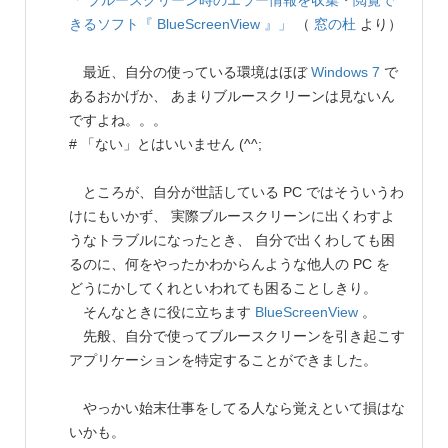
「 ブルースクリーン時のエラー情報を収集・閲覧で
きるソフト『 BlueScreenView 』」
（
窓の杜
より）
最近、自分の使っている環境はほぼ
Windows 7
で
あるおかげか、 あまりブルースクリーンは見ないん
ですよね。。。
# 「ない」とはいいません (^^;
ところが、自分が世話している PC ではそういうわ
けにもいかず、 実際ブルースクリーンに出くわすよ
うなトラブルになったとき、 自分で出くわしても困
るのに、何をやったかわからんような他人の PC を
どうにかしてくれといわれても困ることしきり。
そんなときに役に立ちます
BlueScreenView
。
先般、自分で使ってブルースクリーンを引き起こす
アプリケーションを特定することができました。
やっかい始末仕事をしてる人なら覚えといて損はな
いかも。