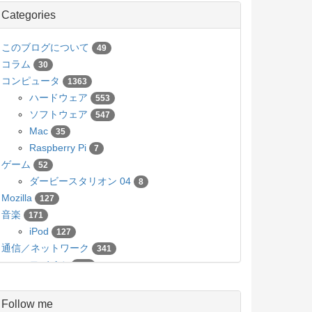
Categories
このブログについて
49
コラム
30
コンピュータ
1363
ハードウェア
553
ソフトウェア
547
Mac
35
Raspberry Pi
7
ゲーム
52
ダービースタリオン 04
8
Mozilla
127
音楽
171
iPod
127
通信／ネットワーク
341
モバイル
136
カメラ／写真
63
Pico
5
Follow me