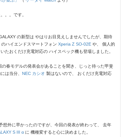
マホが並ぶ」
（
ケータイ Watch
より）
。。。です。
GALAXY の新型は やはりお目見えしませんでしたが、期待
のハイエンドスマートフォン
Xperia Z SO-02E
や、 個人的
いたおくだけ充電対応の ハイスペック機も登場しました。
回の春モデルの発表会があることを聞き、じっと待った甲斐
的には当分、
NEC カシオ
製はないので、 おくだけ充電対応
？
は予想外に早かったのですが、今回の発表が終わって、 去年
LAXY S III α
に 機種変すると心に決めました。