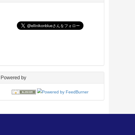
UNIX
198
玄箱／ LinkStation
45
NAS4Free
59
Wiki
22
PukiWiki
18
アフィリエイト
24
blosxom
96
フレーバー
23
プラグイン
54
日々の出来事
160
電子書籍
38
Powered by