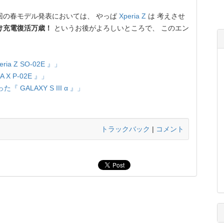
回の春モデル発表においては、 やっぱ
Xperia Z
は 考えさせ
け充電復活万歳！
というお後がよろしいところで、 このエン
 Z SO-02E 』」
X P-02E 』」
『 GALAXY S III α 』」
トラックバック
|
コメント