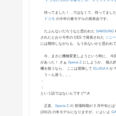
「 ドコモの 2013 年春モデル、 5 インチス
待ってました！…ではなくて、待ってました
ドコモ
の今年の春モデルの発表会です。
たぶんないだろうなと思われた
SAMSUNG
されたとおり今年の CES で発表された
ソニー
には期待しながらも、もう出ないかと思われて
今、まさに機種変更しようという時に、 今
があった！ さぁ
Xperia Z
にしようか、 個人
機を狙うなら、 ここは冒険して
ELUGA X
か
う～ん迷う。。。
：
：
という話ではないんです (^^;A
正直、
Xperia Z
の 登場時期が 2 月中旬と
(2012) の冬モデルになりますが、いよいよ
GA