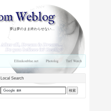
com Weblog
夢は夢のまま終わらせない…
Ellinikonblue.net
Photolog
Turf Watch
Local Search