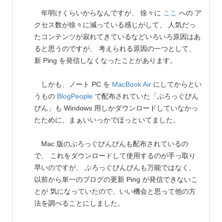
年明けくらいからなんですが、 徐々に
ここ
への ア
クセス数が徐々に減っている感じがして、 人気だっ
たコンテンツが寂れてきているなどいろいろ原因はあ
ると思うのですが、 考えられる原因の一つとして、
新 Ping を発信しなくなったことがあります。
しかも、ノート PC を
MacBook Air
にしてからとい
うもの
BlogPeople
で配布されていた「ぶろっぐぴん
ぴん」も Windows 用しかダウンロードしていなかっ
たために、まぁいいっかでほっといてました。
Mac 版のぶろっぐぴんぴんも配布されているの
で、 これをダウンロードして使用するのが手っ取り
早いのですが、 ぶろっぐぴんぴんも万能ではなく、
以前から単一のブログの更新 Ping が発信できないこ
とが 気になっていたので、いい機会と思って他の方
法を調べることにしました。