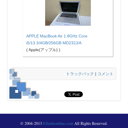
APPLE MacBook Air 1.8GHz Core
i5/13.3/4GB/256GB MD232J/A
( Apple(アップル) )
トラックバック
|
コメント
© 2004-2013
Ellinikonblue.com
All Rights Reserved.