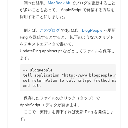
調べた結果、
MacBook Air
でブログを更新すること
が多いこともあって、 AppleScript で発信する方法を
採用することにしました。
例えば、
このブログ
であれば、
BlogPeople
へ更新
Ping を送信するとすると、 以下のようなスクリプト
をテキストエディタで書いて、
UpdatePing.applescript などとしてファイルを保存し
ます。
-- BlogPeople

tell application "http://www.blogpeople.net/se
set returnValue to call xmlrpc {method name:"w
保存したファイルのクリック（タップ）で
AppleScript エディタが開きます。
ここで「実行」を押下すれば更新 Ping を発信しま
す。