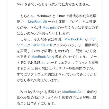
Mac をみているとそう思えて仕方がありません。
もちろん、Windows と Linux で構成された自宅環
境で、
MacBook Air
一台を運用していくことは可能
なのか、 やはり
Mac mini
の一台くらいは必要なので
はないのかとか 思ったりもします。
しかし、そんな不安は今回、
MacBook Air
が
パナ
ソニック
Let'snote J10
クラスの バッテリー駆動時間
を実現していれば歯牙にもかけずに、 間違いなく次
の更改で
MacBook Air
を考えていたでしょう。 ノー
ト PC である以上、ハードウェアとしてもっとも重視
することは 個人的にはバッテリー駆動時間ですが、
すでにソフトウェア的には Mac でいってみようかと
かなり本気で考えています。
次の Ivy Bridge を搭載した
MacBook Air
に 劇的な
進化を望めるのでしょうか？ 現時点ではまだ思い切
ることはできずにいます。