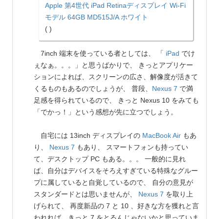
Apple 第4世代 iPad Retinaディスプレイ Wi-Fi
モデル 64GB MD515J/A ホワイト
( )
7inch 端末を使っている者としては、 「
iPad
でけ
ぇなぁ。。。」と思うばかりで、 きっとアプリケー
ションによれば、スクリーンの広さ、解像度が活きて
くるものもあるのでしょうが、 普段、
Nexus 7
で満
足感を得られているので、 きっと Nexus 10 をみても
「でかっ！」という感想が先に立つでしょう。
自宅には 13inch ディスプレイの
MacBook Air
もあ
り、
Nexus 7
もあり、 スマートフォンも持ってい
て、デスクトップ PC もある。。。 一般的に見れ
ば、自分はデバイスをそろえすぎている特殊なグルー
プに属していると自覚しているので、 自分の意見が
スタンダードとは思いませんが、
Nexus 7
を取り上
げられて、 再度新品の 7 と 10 、好きな方を獲れと言
われれば、きっと 7 をとるんじゃないかと思っていま