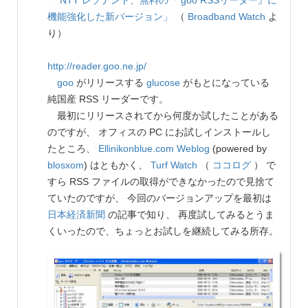
「 NTT レゾナント、無料の『 goo RSSリーダー』に
機能強化した新バージョン」
（
Broadband Watch
よ
り）
http://reader.goo.ne.jp/
goo
がリリースする
glucose
がもとになっている
純国産 RSS リーダーです。
最初にリリースされてから何度か試したことがある
のですが、 オフィスの PC にお試しインストールし
たところ、
Ellinikonblue.com Weblog
(powered by
blosxom
) はともかく、
Turf Watch
（
ココログ
） で
すら RSS ファイルの取得ができなかったので見捨て
ていたのですが、 今回のバージョンアップを最初は
日本経済新聞
の記事で知り、 再度試してみるとうま
くいったので、ちょっとお試しを継続してみる所存。