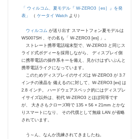
「 ウィルコム、夏モデル『 W-ZERO3［es］』を発
表」
（
ケータイ Watch
より）
ウィルコム
が送り出す スマートフォン夏モデルは
WS007SH 、その名も「 W-ZERO3 [es] 」。
ストレート携帯電話端末型で、W-ZERO3 と同じス
ライド式ボディーを採用しながら、 ディスプレイ側
に携帯電話の操作系キーを備え、見かけはずいぶんと
携帯電話ライクになっています。
このためディスプレイのサイズは W-ZERO3 が 3.7
インチの液晶を 備えるのに対して、W-ZERO3 [es] は
2.8 インチ。 ハードウェアスペック的にはディスプレ
イサイズ以外は、初代 W-ZERO3 とほぼ同等です
が、 大きさもクローズ時で 135 × 56 × 21mm とかな
りスマートになり、 その代償として無線 LAN が省略
されています。
う～ん、なんか洗練されてきましたね。