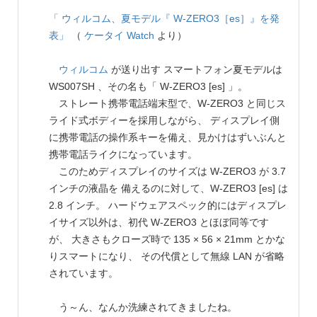
「 ウィルコム、夏モデル『 W-ZERO3［es］』を発
表」
（
ケータイ Watch
より）
ウィルコム
が送り出す スマートフォン夏モデルは
WS007SH 、その名も「 W-ZERO3 [es] 」。
ストレート携帯電話端末型で、W-ZERO3 と同じス
ライド式ボディーを採用しながら、 ディスプレイ側
に携帯電話の操作系キーを備え、見かけはずいぶんと
携帯電話ライクになっています。
このためディスプレイのサイズは W-ZERO3 が 3.7
インチの液晶を 備えるのに対して、W-ZERO3 [es] は
2.8 インチ。 ハードウェアスペック的にはディスプレ
イサイズ以外は、初代 W-ZERO3 とほぼ同等です
が、 大きさもクローズ時で 135 × 56 × 21mm とかな
りスマートになり、 その代償として無線 LAN が省略
されています。
う～ん、なんか洗練されてきましたね。