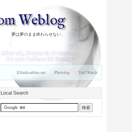
com Weblog
夢は夢のまま終わらせない…
Ellinikonblue.net
Photolog
Turf Watch
Local Search