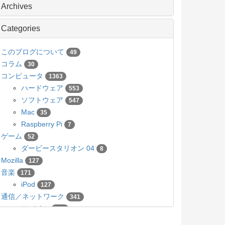
Archives
Categories
このブログについて
49
コラム
30
コンピュータ
1363
ハードウェア
553
ソフトウェア
547
Mac
35
Raspberry Pi
7
ゲーム
52
ダービースタリオン 04
8
Mozilla
127
音楽
171
iPod
127
通信／ネットワーク
341
モバイル
136
カメラ／写真
63