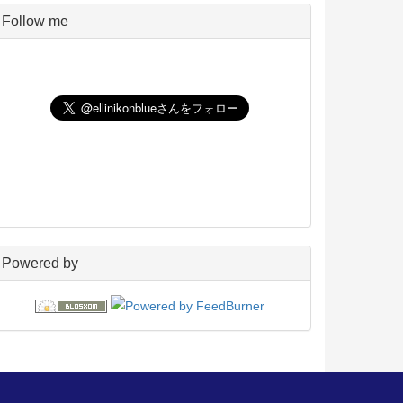
Pico
5
Follow me
UNIX
198
玄箱／ LinkStation
45
NAS4Free
59
Wiki
22
PukiWiki
18
アフィリエイト
24
blosxom
96
フレーバー
23
プラグイン
54
日々の出来事
160
電子書籍
38
Powered by