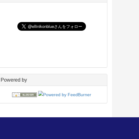
UNIX
198
玄箱／ LinkStation
45
NAS4Free
59
Wiki
22
PukiWiki
18
アフィリエイト
24
blosxom
96
フレーバー
23
プラグイン
54
日々の出来事
160
電子書籍
38
Powered by