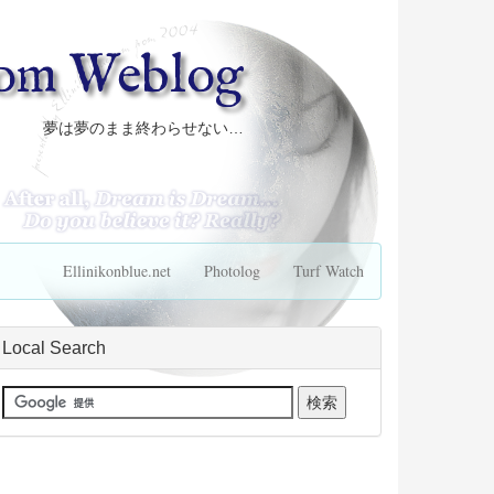
com Weblog
夢は夢のまま終わらせない…
Ellinikonblue.net
Photolog
Turf Watch
Local Search