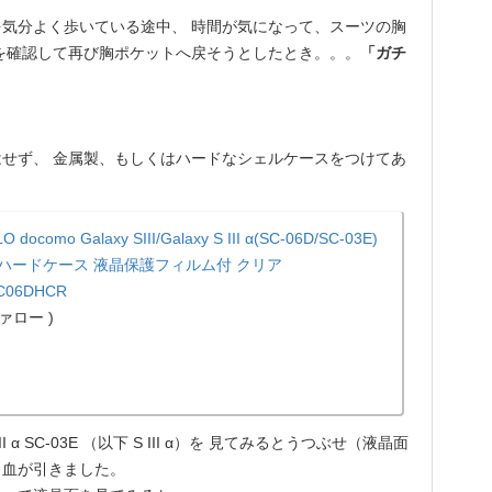
気分よく歩いている途中、 時間が気になって、スーツの胸
を確認して再び胸ポケットへ戻そうとしたとき。。。
「ガチ
せず、 金属製、もしくはハードなシェルケースをつけてあ
O docomo Galaxy SIII/Galaxy S III α(SC-06D/SC-03E)
Hハードケース 液晶保護フィルム付 クリア
C06DHCR
ァロー )
α SC-03E （以下 S III α）を 見てみるとうつぶせ（液晶面
と血が引きました。