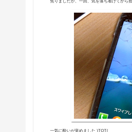
焦りましたが、一回、気を落ち着けてから拾
一気に酔いが覚めました )TOT(