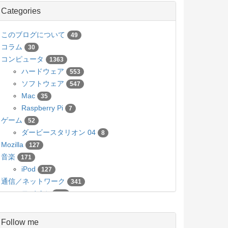
Categories
このブログについて
49
コラム
30
コンピュータ
1363
ハードウェア
553
ソフトウェア
547
Mac
35
Raspberry Pi
7
ゲーム
52
ダービースタリオン 04
8
Mozilla
127
音楽
171
iPod
127
通信／ネットワーク
341
モバイル
136
カメラ／写真
63
Pico
5
Follow me