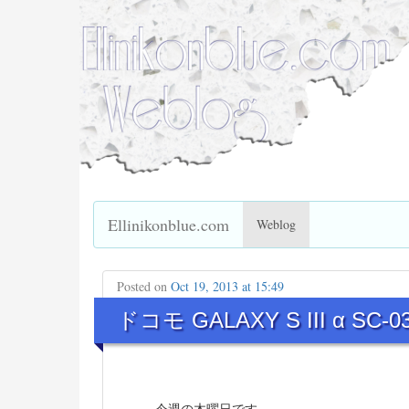
Ellinikonblue.com
Weblog
Posted on
Oct 19, 2013 at 15:49
ドコモ GALAXY S III α SC-