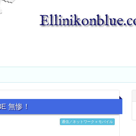
Ellinikonblue.
03E 無惨！
通信／ネットワーク » モバイル