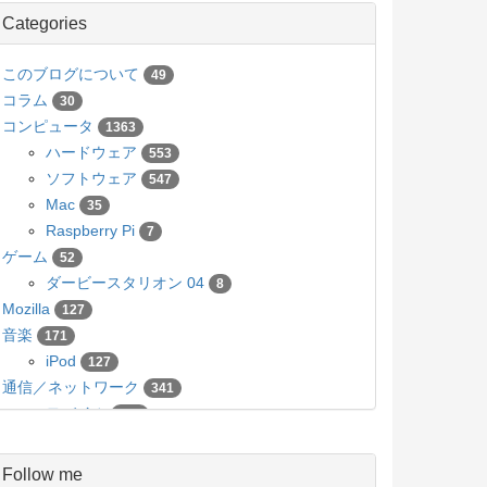
Categories
このブログについて
49
コラム
30
コンピュータ
1363
ハードウェア
553
ソフトウェア
547
Mac
35
Raspberry Pi
7
ゲーム
52
ダービースタリオン 04
8
Mozilla
127
音楽
171
iPod
127
通信／ネットワーク
341
モバイル
136
カメラ／写真
63
Pico
5
Follow me