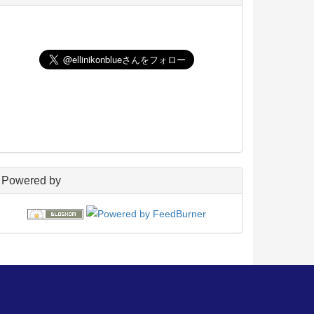
UNIX
198
玄箱／ LinkStation
45
NAS4Free
59
Wiki
22
PukiWiki
18
アフィリエイト
24
blosxom
96
フレーバー
23
プラグイン
54
日々の出来事
160
電子書籍
38
Powered by