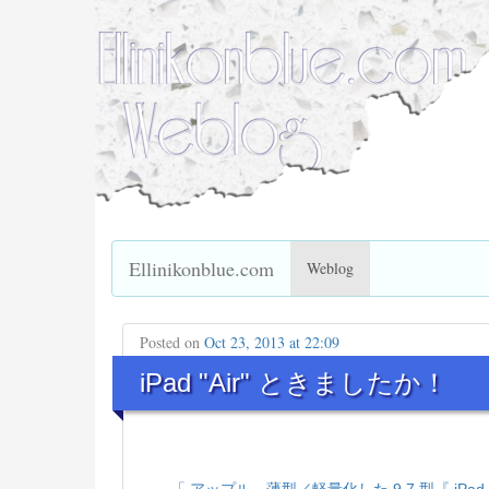
Ellinikonblue.com
Weblog
Posted on
Oct 23, 2013 at 22:09
iPad "Air" ときましたか！