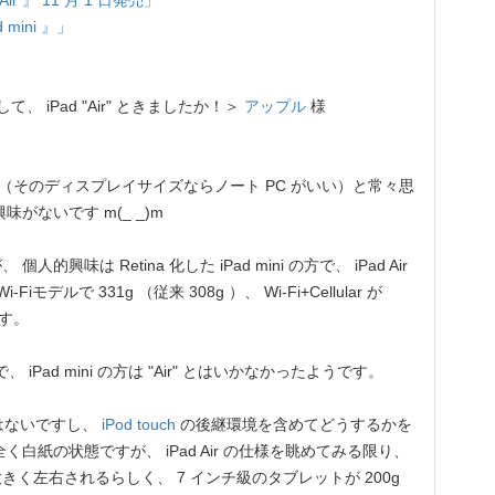
r 』 11 月 1 日発売」
 mini 』」
r) として、 iPad "Air" ときましたか！＞
アップル
様
（そのディスプレイサイズならノート PC がいい）と常々思
興味がないです m(_ _)m
的興味は Retina 化した iPad mini の方で、 iPad Air
i-Fiモデルで 331g （従来 308g ）、 Wi-Fi+Cellular が
ます。
で、 iPad mini の方は "Air" とはいかなかったようです。
はないですし、
iPod touch
の後継環境を含めてどうするかを
白紙の状態ですが、 iPad Air の仕様を眺めてみる限り、
く左右されるらしく、 7 インチ級のタブレットが 200g