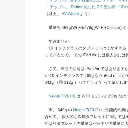
「 アップル、薄型／軽量化した 9.7 型『 iPad Ai
「 アップル、 Retina 化した 7.9 型の新『 iPad
（以上、
AV Watch
より）
重量を 469g(Wi-Fi)/478g(Wi-Fi+Cellula
すみません。
10 インチクラスのタブレットはでかすぎる 
っているので、 その iPad Air には個人的には
さて、世間の話題は iPad Air ではありますが、 個人
が 10 インチクラスで 469g なら iPad mini が W
341g （同 312g ）ってどうよ？ って気がし
Nexus 7(2013)
は WiFi モデルで 290g なの
今、 340g の
Nexus 7(2012)
に性能的不満
含めて、 個人的な次期タブレットに関しては全く
やはりタブレットの重量はバッテリの重量に大き