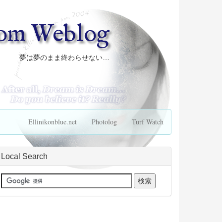
com Weblog
夢は夢のまま終わらせない…
Ellinikonblue.net
Photolog
Turf Watch
Local Search