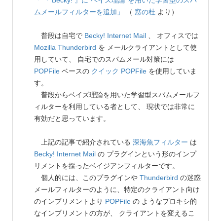
「 『 Becky! 』に“ベイズ理論”を用いた学習型のスパ
ムメールフィルターを追加」
（
窓の杜
より）
普段は自宅で
Becky! Internet Mail
、 オフィスでは
Mozilla Thunderbird
を メールクライアントとして使
用していて、 自宅でのスパムメール対策には
POPFile
ベースの
クイック POPFile
を使用していま
す。
普段からベイズ理論を用いた学習型スパムメールフ
ィルターを利用している者として、 現状では非常に
有効だと思っています。
上記の記事で紹介されている
深海魚フィルター
は
Becky! Internet Mail
の プラグインという形のインプ
リメントを採ったベイジアンフィルターです。
個人的には、このプラグインや
Thunderbird
の迷惑
メールフィルターのように、特定のクライアント向け
のインプリメントより
POPFile
の ようなプロキシ的
なインプリメントの方が、 クライアントを変えるこ