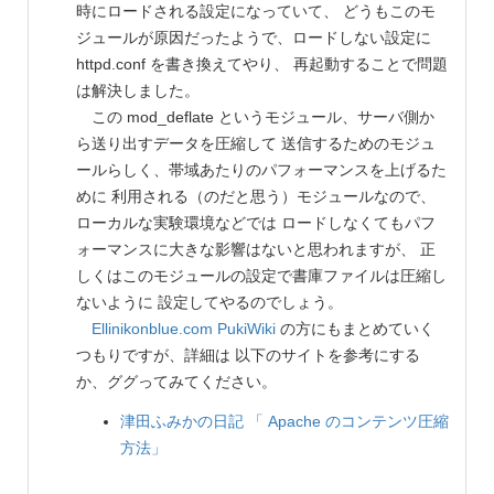
時にロードされる設定になっていて、 どうもこのモ
ジュールが原因だったようで、ロードしない設定に
httpd.conf を書き換えてやり、 再起動することで問題
は解決しました。
この mod_deflate というモジュール、サーバ側か
ら送り出すデータを圧縮して 送信するためのモジュ
ールらしく、帯域あたりのパフォーマンスを上げるた
めに 利用される（のだと思う）モジュールなので、
ローカルな実験環境などでは ロードしなくてもパフ
ォーマンスに大きな影響はないと思われますが、 正
しくはこのモジュールの設定で書庫ファイルは圧縮し
ないように 設定してやるのでしょう。
Ellinikonblue.com PukiWiki
の方にもまとめていく
つもりですが、詳細は 以下のサイトを参考にする
か、ググってみてください。
津田ふみかの日記
「 Apache のコンテンツ圧縮
方法」