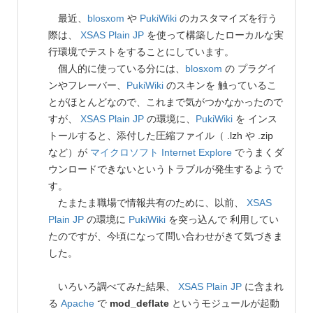
最近、
blosxom
や
PukiWiki
のカスタマイズを行う
際は、
XSAS Plain JP
を使って構築したローカルな実
行環境でテストをすることにしています。
個人的に使っている分には、
blosxom
の プラグイ
ンやフレーバー、
PukiWiki
のスキンを 触っているこ
とがほとんどなので、これまで気がつかなかったので
すが、
XSAS Plain JP
の環境に、
PukiWiki
を インス
トールすると、添付した圧縮ファイル（ .lzh や .zip
など）が
マイクロソフト Internet Explore
でうまくダ
ウンロードできないというトラブルが発生するようで
す。
たまたま職場で情報共有のために、以前、
XSAS
Plain JP
の環境に
PukiWiki
を突っ込んで 利用してい
たのですが、今頃になって問い合わせがきて気づきま
した。
いろいろ調べてみた結果、
XSAS Plain JP
に含まれ
る
Apache
で
mod_deflate
というモジュールが起動