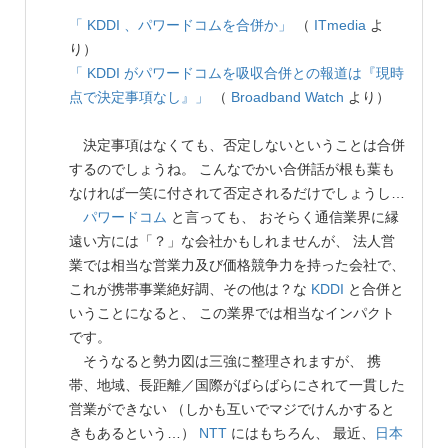
「 KDDI 、パワードコムを合併か」
（
ITmedia
よ
り）
「 KDDI がパワードコムを吸収合併との報道は『現時
点で決定事項なし』」
（
Broadband Watch
より）
決定事項はなくても、否定しないということは合併
するのでしょうね。 こんなでかい合併話が根も葉も
なければ一笑に付されて否定されるだけでしょうし…
パワードコム
と言っても、 おそらく通信業界に縁
遠い方には「？」な会社かもしれませんが、 法人営
業では相当な営業力及び価格競争力を持った会社で、
これが携帯事業絶好調、その他は？な
KDDI
と合併と
いうことになると、 この業界では相当なインパクト
です。
そうなると勢力図は三強に整理されますが、 携
帯、地域、長距離／国際がばらばらにされて一貫した
営業ができない （しかも互いでマジでけんかすると
きもあるという…）
NTT
にはもちろん、 最近、
日本