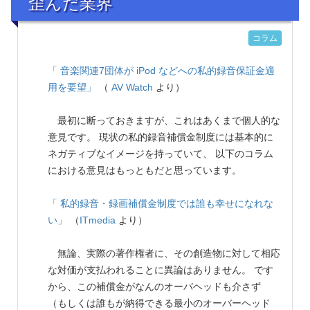
歪んだ業界
コラム
「 音楽関連7団体が iPod などへの私的録音保証金適
用を要望」
（
AV Watch
より）
最初に断っておきますが、これはあくまで個人的な
意見です。 現状の私的録音補償金制度には基本的に
ネガティブなイメージを持っていて、 以下のコラム
における意見はもっともだと思っています。
「 私的録音・録画補償金制度では誰も幸せになれな
い」
（
ITmedia
より）
無論、実際の著作権者に、その創造物に対して相応
な対価が支払われることに異論はありません。 です
から、この補償金がなんのオーバヘッドも介さず
（もしくは誰もが納得できる最小のオーバーヘッド