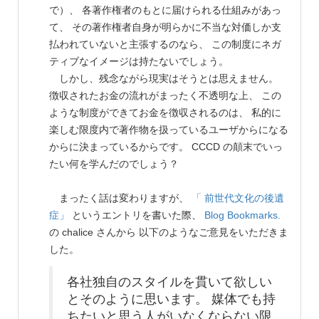
で）、 各著作権者のもとに届けられる仕組みがあっ
て、 その著作権者自身が明らかに不当な対価しか支
払われていないと主張するのなら、 この制度にネガ
ティブなイメージは持たないでしょう。
しかし、残念ながら現実はそうとは思えません。
徴収されたお金の流れがまったく不透明な上、 この
ような制度ができてお金を徴収されるのは、 私的に
楽しむ限度内で著作物を扱っているユーザからになる
からに決まっているからです。 CCCD の顛末でいっ
たい何を学んだのでしょう？
まったく話は変わりますが、
「 前世代文化の後遺
症」
というエントリを書いた際、
Blog Bookmarks.
の chalice さんから 以下のようなご意見をいただきま
した。
各社独自のスタイルを貫いて欲しい
とそのように思います。 媒体でも持
ちたいと思う人がいなくならない限