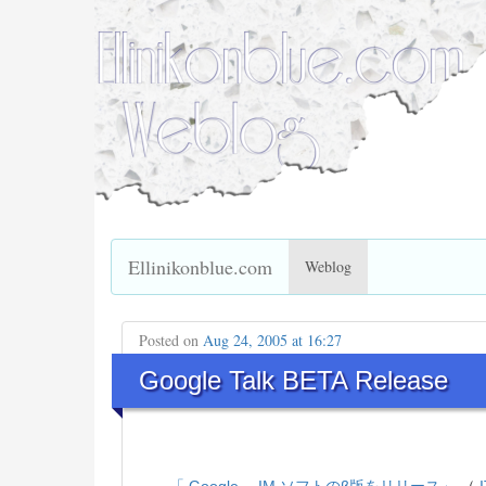
Ellinikonblue.com
Weblog
Posted on
Aug 24, 2005 at 16:27
Google Talk BETA Release