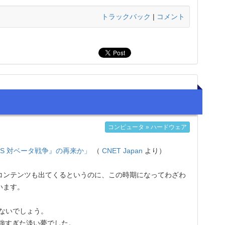
トラックバック
|
コメント
コンピュータ » ハードウェア
 VHS 対ベータ戦争』の再来か」
（
CNET Japan
より）
 コンテンツも出てくるというのに、この時期になってわざわ
います。
らないでしょう。
強すぎた淡い夢でした。