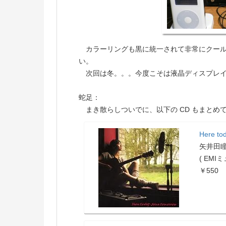
カラーリングも黒に統一されて非常にクール
い。
次回は冬。。。今度こそは液晶ディスプレ
蛇足：
まき散らしついでに、以下の CD もまとめ
Here to
矢井田
( EM
￥550