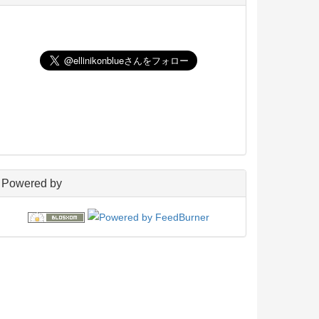
UNIX
198
玄箱／ LinkStation
45
NAS4Free
59
Wiki
22
PukiWiki
18
アフィリエイト
24
blosxom
96
フレーバー
23
プラグイン
54
日々の出来事
160
電子書籍
38
Powered by