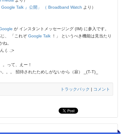
ITmedia
より）
ogle Talk 』公開」 （
Broadband Watch
より）
Google
が インスタントメッセージング (IM) に参入です。
じ、 「これぞ
Google Talk
！」 というべき機能は見当たり
かね。
. .;>
。。って、えー！
。。 招待されたためしがないから（寂） _(T-T)_
トラックバック
|
コメント