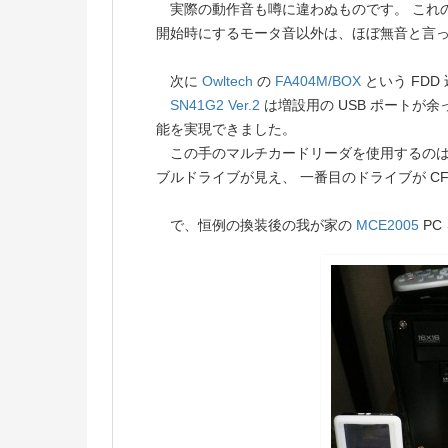
実際の動作音も噂に違わぬものです。 これの他
開始時にするモータ音以外は、ほぼ無音と言
次に
Owltech
の
FA404M/BOX
という FD
SN41G2 Ver.2
は増設用の USB ポートが
能を実現できました。
この手のマルチカードリーダを使用するのは
ブルドライブが見え、 一番目のドライブが CF
で、恒例の換装後の我が家の
MCE2005
PC