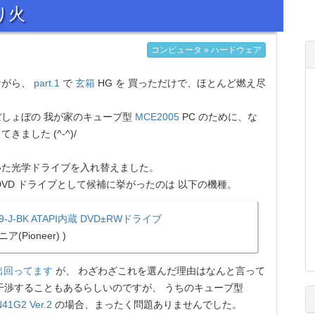
残り火
コンピュータ » ハードウェア
ながら、
part.1
で
玄箱
HG を 買っただけで、ほとんど燃え尽
しょぼの 我が家のキューブ型
MCE2005
PC のために、な
ました (^-^)/
た光学ドライブを入れ替えました。
VD ドライブとして候補に挙がったのは 以下の機種。
09-J-BK ATAPI内蔵 DVD±RWドライブ
ア(Pioneer) )
出回ってます
が、 わざわざこれを選んだ理由はなんと言って
干渉することもあるらしいのですが、 うちのキューブ型
41G2 Ver.2
の場合、まったく問題ありませんでした。