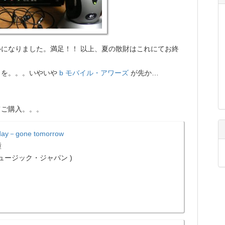
になりました。満足！！ 以上、夏の散財はこれにてお終
イを。。。いやいや
b モバイル・アワーズ
が先か…
てご購入。。。
day－gone tomorrow
瞳
Iミュージック・ジャパン )