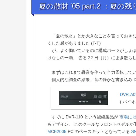
夏の散財 '05 part.2 ：夏の
「夏の散財」とか大きなことを言っておき
くした感がありました (T-T)
が、よく働いているのに構成パーツがしょぼ
けなしの一滴、 去る 22 日（月）にまき散らしてき
まずはこれまで轟音を伴って全力回転してい
個人的な調査の結果、音の静かな書き込み D
DVR-A
( パイオニ
すでに DVR-110 という後継製品が
市場に 
もデザイン。 このクールなフロントベゼルが
MCE2005
PC のベースキットとなっている
SN