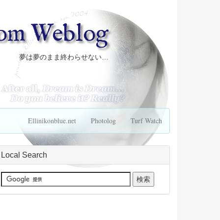
com Weblog
夢は夢のまま終わらせない…
Ellinikonblue.net
Photolog
Turf Watch
Local Search