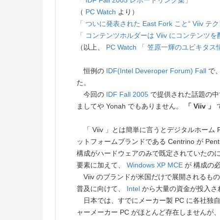
「 IDF Fall 2005 レポートリンク集」
（
PC Watch
より）
「 ついに発表された East Fork こと“ Viiv 
「 コンテンツホルダーは Viiv にコンテンツ
（以上、
PC Watch
「 笠原一輝のユビキタス
恒例の
IDF(Intel Deveroper Forum) Fall
で、
た。
今回の
IDF Fall 2005
で提供された話題の中で、
ましてや Yonah でもありません。
「 Viiv 」
「 Viiv 」とは簡単に言うとデジタルホーム 
ットフォームブランドである Centrino が Pe
構成がハードウェアのみで既定されていたのに対して、 V
要素に加えて、
Windows XP MCE
が 構成の
Viiv のブランドが米国だけで展開されるも
普及に向けて、
Intel
から大量の資金が投入さ
日本では、すでにメーカー製 PC に各社独自の 1
ャーメーカー PC がほとんど存在しませんが、