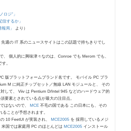
テクノロジ”」
を配信するか」
情報局」
より）
先週の IT 系のニュースサイトはこの話題で持ちきりでし
 個人的に興味津々なのは、Conroe でも Merom でも、
です。
PC 版プラットフォームブランド名です。 モバイル PC プラ
ntium M に純正チップセット／無線 LAN モジュールと、 その
iiv は Pentium D/Intel 945 などのハードウェア的
必須要素とされている点が最大の注目点。
のではないので、
MCE
不毛の国である この日本にも、その
れることが予想されます。
0 FeetUI が実装され、
MCE2005
を 採用しているメジ
 米国では家庭用 PC のほとんどは
MCE2005
インストール