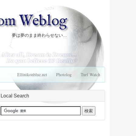
com Weblog
夢は夢のまま終わらせない…
Ellinikonblue.net
Photolog
Turf Watch
Local Search