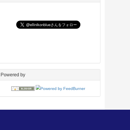
UNIX
198
玄箱／ LinkStation
45
NAS4Free
59
Wiki
22
PukiWiki
18
アフィリエイト
24
blosxom
96
フレーバー
23
プラグイン
54
日々の出来事
160
電子書籍
38
Powered by