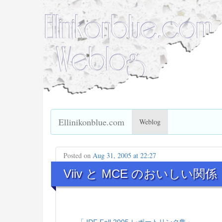
Ellinikonblue.com
Weblog
Posted on
Aug 31, 2005 at 22:27
Viiv と MCE のおいしい関係