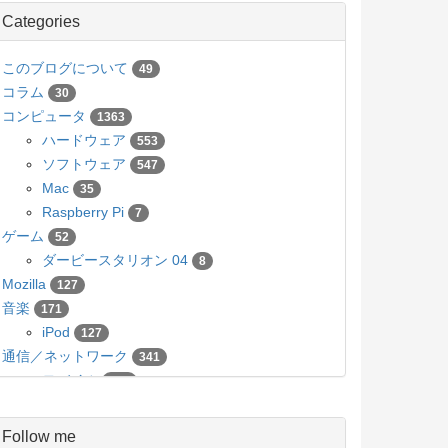
Categories
このブログについて
49
コラム
30
コンピュータ
1363
ハードウェア
553
ソフトウェア
547
Mac
35
Raspberry Pi
7
ゲーム
52
ダービースタリオン 04
8
Mozilla
127
音楽
171
iPod
127
通信／ネットワーク
341
モバイル
136
カメラ／写真
63
Pico
5
Follow me