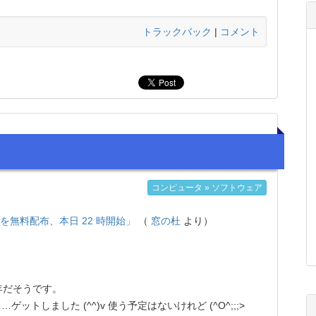
トラックバック
|
コメント
コンピュータ » ソフトウェア
ーを無料配布、本日 22 時開始」
（
窓の杜
より）
周年だそうです。
しました (^^)v 使う予定はないけれど (^O^;;;>