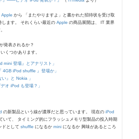
ント』――ビデオ iPod 発表か？』
（
ITmedia
より）
」
Apple
から 「またやりますよ」と書かれた招待状を受け取
待します。 それくらい最近の
Apple
の商品展開は、 IT 業界
す。
何が発表されるか？
いくつかあります。
 mini 登場』とアナリスト」
 iPod shuffle 』登場か」
い』と Nokia 」
デオ iPod も登場？」
d
の新製品という線が濃厚だと思っています。 現在の
iPod
ていて、 タイミング的にフラッシュメモリ型製品の投入時期
ンドとして
shuffle
になるか
mini
になるか 興味があるところ