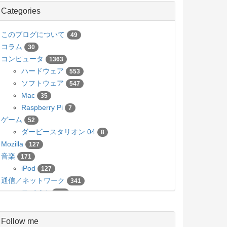
Categories
このブログについて
49
コラム
30
コンピュータ
1363
ハードウェア
553
ソフトウェア
547
Mac
35
Raspberry Pi
7
ゲーム
52
ダービースタリオン 04
8
Mozilla
127
音楽
171
iPod
127
通信／ネットワーク
341
モバイル
136
カメラ／写真
63
Pico
5
Follow me