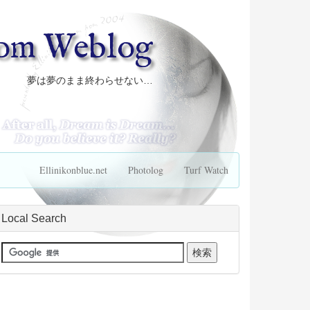
com Weblog
夢は夢のまま終わらせない…
Ellinikonblue.net
Photolog
Turf Watch
Local Search