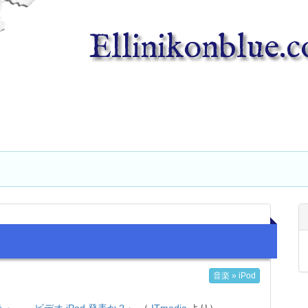
Ellinikonblue.
音楽 » iPod