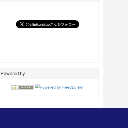
UNIX
198
玄箱／ LinkStation
45
NAS4Free
59
Wiki
22
PukiWiki
18
アフィリエイト
24
blosxom
96
フレーバー
23
プラグイン
54
日々の出来事
160
電子書籍
38
Powered by