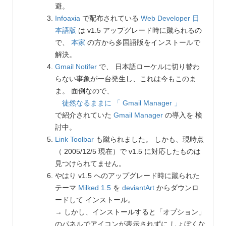
避。
Infoaxia
で配布されている
Web Developer 日
本語版
は v1.5 アップグレード時に蹴られるの
で、
本家
の方から多国語版をインストールで
解決。
Gmail Notifer
で、 日本語ローケルに切り替わ
らない事象が一台発生し、これは今もこのま
ま。 面倒なので、
徒然なるままに
「 Gmail Manager 」
で紹介されていた
Gmail Manager
の導入を 検
討中。
Link Toolbar
も蹴られました。 しかも、現時点
（ 2005/12/5 現在）で v1.5 に対応したものは
見つけられてません。
やはり v1.5 へのアップグレード時に蹴られた
テーマ
Milked 1.5
を
deviantArt
からダウンロ
ードして インストール。
→ しかし、インストールすると「オプション」
のパネルでアイコンが表示されずに しょぼくな