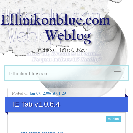
Ellinikonblue.com
Weblog
夢は夢のまま終わらせない…
Ellinikonblue.com
Posted on
Jan 07, 2006 at 01:29
IE Tab v1.0.6.4
Mozilla