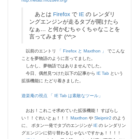
http://ietab.mozdev.org/
あとは
Firefox
で
IE
の レンダリ
ングエンジンが走るタブが開けたら
なぁ… と何かむちゃくちゃなことを
言ってみます (^^;>
以前のエントリ
「 Firefox と Maxthon 」
でこんな
ことを夢物語のように言ってました。
しかし、夢物語ではありませんでした。
今日、偶然見つけた以下の記事から
IE Tab
という
拡張機能に たどり着きました。
遊楽庵の視点
「 IE Tab は素敵なツール」
おお！これこそ求めていた拡張機能！ すばらし
い！！ぐれいとぉ！！！
Maxthon
や
Sleipnir2
のよう
に、 ボタン一発でタブのエンジンが
IE
の レンダリン
グエンジンに切り替わるじゃないですかぁ！！！！