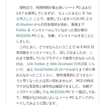
現時点で、利用時間が最も長いノート PC はまだ
1.0.7 を使用していますが、 ちょっとまえに
IE Tab
を導入した
ことで、使用しているすべての PC 上で
の
Maxthon
からの完全脱却を決め、 最後まで
Firefox
を インストールしていなかった我が家の
MCE2005
PC にも、 先般、インストールすることに
しました。
このときに、どうせならということで v1.5 RC2 日
本語版をインストールして、 試してみましたが、こ
れまで使用していたプラグインで使用できなかったも
のは、
Link Toolbar
と
Web Developer 日本語版
くら
いで、 あと
Gmail Notifer
の ローケルがうまく切り替
わらなかったことくらい。 動作速度的にどうかとい
うと早くなったとは言い切れませんが、 RC2 の時点
で十分な安定性と操作性は確認できました。 自動ア
ップデートに関しても
MCE2005
PC で 一度試してみ
て、問題がなければいよいよノート PC もアップグレ
ードしてみようと思います。