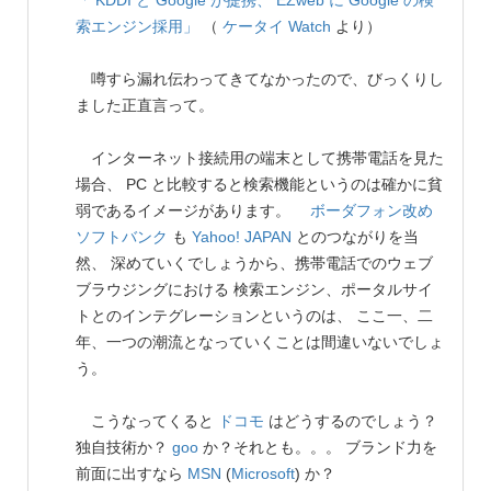
「 KDDI と Google が提携、 EZweb に Google の検
索エンジン採用」
（
ケータイ Watch
より）
噂すら漏れ伝わってきてなかったので、びっくりし
ました正直言って。
インターネット接続用の端末として携帯電話を見た
場合、 PC と比較すると検索機能というのは確かに貧
弱であるイメージがあります。
ボーダフォン改め
ソフトバンク
も
Yahoo! JAPAN
とのつながりを当
然、 深めていくでしょうから、携帯電話でのウェブ
ブラウジングにおける 検索エンジン、ポータルサイ
トとのインテグレーションというのは、 ここ一、二
年、一つの潮流となっていくことは間違いないでしょ
う。
こうなってくると
ドコモ
はどうするのでしょう？
独自技術か？
goo
か？それとも。。。 ブランド力を
前面に出すなら
MSN
(
Microsoft
) か？