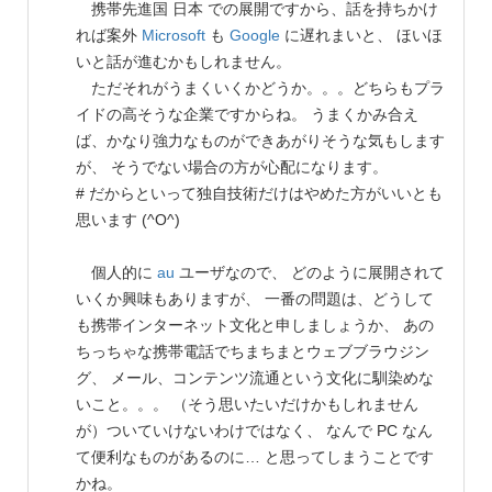
携帯先進国 日本 での展開ですから、話を持ちかけ
れば案外
Microsoft
も
Google
に遅れまいと、 ほいほ
いと話が進むかもしれません。
ただそれがうまくいくかどうか。。。どちらもプラ
イドの高そうな企業ですからね。 うまくかみ合え
ば、かなり強力なものができあがりそうな気もします
が、 そうでない場合の方が心配になります。
# だからといって独自技術だけはやめた方がいいとも
思います (^O^)
個人的に
au
ユーザなので、 どのように展開されて
いくか興味もありますが、 一番の問題は、どうして
も携帯インターネット文化と申しましょうか、 あの
ちっちゃな携帯電話でちまちまとウェブブラウジン
グ、 メール、コンテンツ流通という文化に馴染めな
いこと。。。 （そう思いたいだけかもしれません
が）ついていけないわけではなく、 なんで PC なん
て便利なものがあるのに… と思ってしまうことです
かね。