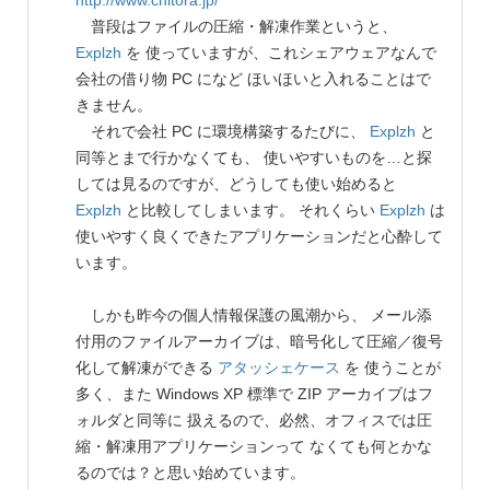
http://www.chitora.jp/
普段はファイルの圧縮・解凍作業というと、
Explzh
を 使っていますが、これシェアウェアなんで
会社の借り物 PC になど ほいほいと入れることはで
きません。
それで会社 PC に環境構築するたびに、
Explzh
と
同等とまで行かなくても、 使いやすいものを…と探
しては見るのですが、どうしても使い始めると
Explzh
と比較してしまいます。 それくらい
Explzh
は
使いやすく良くできたアプリケーションだと心酔して
います。
しかも昨今の個人情報保護の風潮から、 メール添
付用のファイルアーカイブは、暗号化して圧縮／復号
化して解凍ができる
アタッシェケース
を 使うことが
多く、また Windows XP 標準で ZIP アーカイブはフ
ォルダと同等に 扱えるので、必然、オフィスでは圧
縮・解凍用アプリケーションって なくても何とかな
るのでは？と思い始めています。