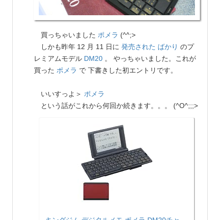
買っちゃいました
ポメラ
(^^;>
しかも昨年 12 月 11 日に
発売された ばかり
のプ
レミアムモデル
DM20
。 やっちゃいました。これが
買った
ポメラ
で 下書きした初エントリです。
いいすっよ＞
ポメラ
という話がこれから何回か続きます。。。 (^O^;;;>
キングジム デジタルメモ ポメラ DM20チャ