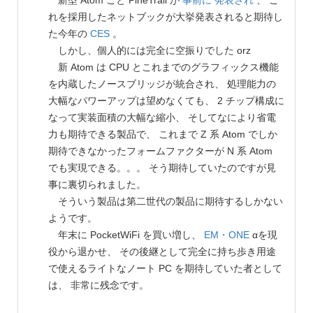
新型 Atom こと PineTrail が
事前に 発表され
、 こ
れを採用したネットブックが大挙発表されると期待し
た今年の
CES
。
しかし、個人的には完全に空振りでした orz
新 Atom は CPU とこれまでのグラフィックス機能
を内蔵したノースブリッジが統合され、 処理能力の
大幅なパワーアップは望めなくても、 2 チップ構成に
なって実装面積の大幅な縮小、 そしてなにより省電
力も期待できる製品で、 これまで Z 系 Atom でしか
期待できなかったフォームファクターが N 系 Atom
でも実現できる。。。 そう期待していたのですが見
事に裏切られました。
そういう製品は第二世代の製品に期待するしかない
ようです。
年末に PocketWiFi を買い増し、
EM・ONE
αを現
役から退かせ、 その後継として完全に持ち歩き用途
で使えるライトなノート PC を期待していた者として
は、 非常に残念です。