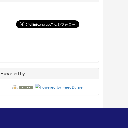
UNIX
198
玄箱／ LinkStation
45
NAS4Free
59
Wiki
22
PukiWiki
18
アフィリエイト
24
blosxom
96
フレーバー
23
プラグイン
54
日々の出来事
160
電子書籍
38
Powered by