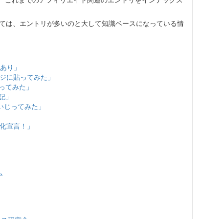
、 これまでのアフィリエイト関連のエントリをインデックス
しては、エントリが多いのと大して知識ベースになっている情
味あり」
ージに貼ってみた」
 も貼ってみた」
末記」
ンをいじってみた」
強化宣言！」
ム