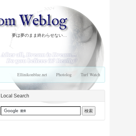
com Weblog
夢は夢のまま終わらせない…
Ellinikonblue.net
Photolog
Turf Watch
Local Search