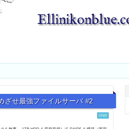
Ellinikonblue.
00 でめざせ最強ファイルサーバ #2
UNIX