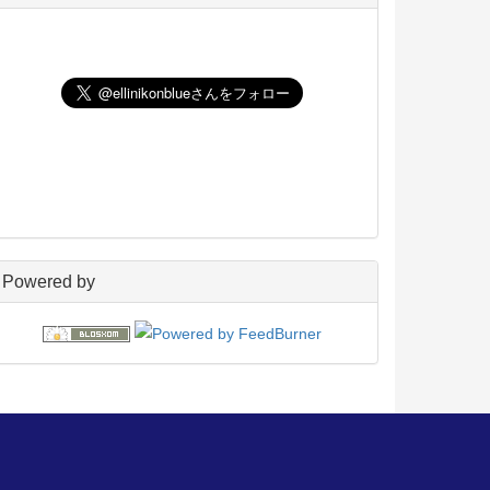
UNIX
198
玄箱／ LinkStation
45
NAS4Free
59
Wiki
22
PukiWiki
18
アフィリエイト
24
blosxom
96
フレーバー
23
プラグイン
54
日々の出来事
160
電子書籍
38
Powered by