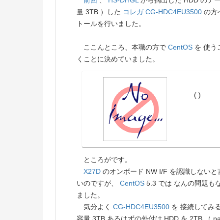
前回
、
HS-DHGL
から摘出した HDD のデー
量 3TB ）した
コレガ
CG-HDC4EU3500
の方
トールを行いました。
ここんところ、本職の方で
CentOS
を 使う
くことに決めていました。
( )
ところがです。
X27D
のオンボード NW I/F を認識しな
いのですが、
CentOS
5.3 では なんの問題も
ました。
気分よく
CG-HDC4EU3500
を 接続してみると
容量 3TB あるはずの外付け HDD を 2TB （ p