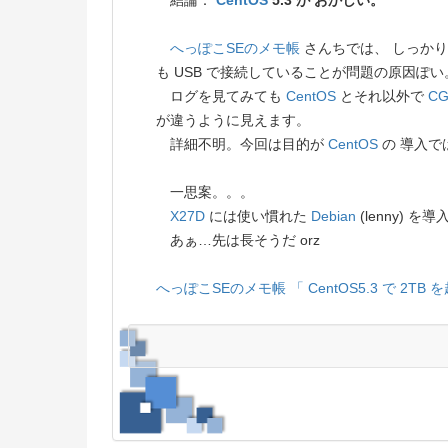
結論：
CentOS
5.3 が おかしい。
へっぽこSEのメモ帳
さんちでは、 しっかり 
も USB で接続していることが問題の原因ぽい
ログを見てみても
CentOS
とそれ以外で
CG
が違うように見えます。
詳細不明。今回は目的が
CentOS
の 導入で
一思案。。。
X27D
には使い慣れた
Debian
(lenny) 
あぁ…先は長そうだ orz
へっぽこSEのメモ帳
「 CentOS5.3 で 2