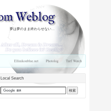
com Weblog
夢は夢のまま終わらせない…
Ellinikonblue.net
Photolog
Turf Watch
Local Search