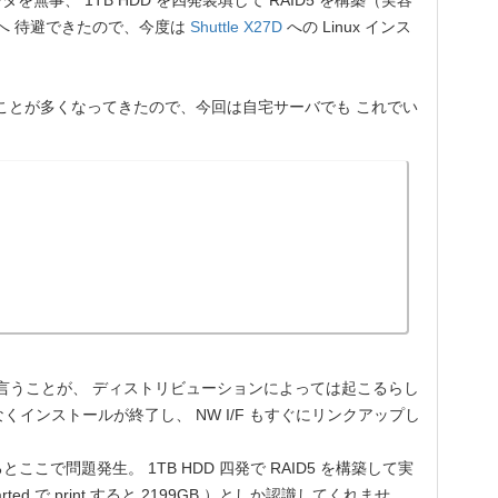
タを無事、 1TB HDD を四発装填して RAID5 を構築（実容
へ 待避できたので、今度は
Shuttle
X27D
への Linux インス
ことが多くなってきたので、今回は自宅サーバでも これでい
いと言うことが、 ディストリビューションによっては起こるらし
なくインストールが終了し、 NW I/F もすぐにリンクアップし
ここで問題発生。 1TB HDD 四発で RAID5 を構築して実
arted で print すると 2199GB ）としか認識してくれませ