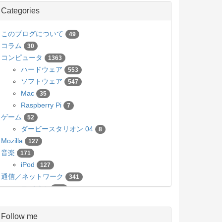
Categories
このブログについて
49
コラム
30
コンピュータ
1363
ハードウェア
553
ソフトウェア
547
Mac
35
Raspberry Pi
7
ゲーム
52
ダービースタリオン 04
8
Mozilla
127
音楽
171
iPod
127
通信／ネットワーク
341
モバイル
136
カメラ／写真
63
Pico
5
Follow me