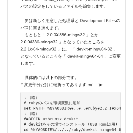
パスの設定をしているファイルを編集します。
要は新しく用意した処理系と Development Kit への
パスに書き換えます。
もともと「 2.0.0¥i386-mingw32 」とか「
2.0.0/i386-mingw32 」となっていたところを「
2.2.1/x64-mingw32 」に、 「 devkit-mingw64-32 」
となっているところを「 devkit-mingw64-64 」に変更
します。
具体的には以下の部分です。
# 変更部分だけに端折ってあります m(_ _)m
：（略）

# rubyのパスを環境変数に追加

set PATH+=%NYAOSDIR%¥..¥..¥ruby¥2.2.1¥x64-ming
：（略）

#=BEGIN usbrumix-devkit

# devkitをその場でインストール (USB Rumix用)

cd %NYAOSDIR%/../../ruby/devkit-mingw64-64
