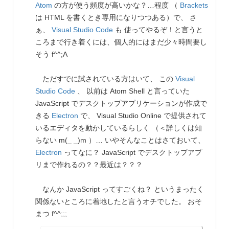
Atom
の方が使う頻度が高いかな？…程度 （
Brackets
は HTML を書くとき専用になりつつある）で、 さ
ぁ、
Visual Studio Code
も 使ってやるぞ！と言うと
ころまで行き着くには、個人的にはまだ少々時間要し
そう f^^;A
ただすでに試されている方はいて、 この
Visual
Studio Code
、 以前は Atom Shell と言っていた
JavaScript でデスクトップアプリケーションが作成で
きる
Electron
で、 Visual Studio Online で提供されて
いるエディタを動かしているらしく （＜詳しくは知
らない m(_ _)m ）… いやそんなことはさておいて、
Electron
ってなに？ JavaScript でデスクトップアプ
リまで作れるの？？最近は？？？
なんか JavaScript ってすごくね？ というまったく
関係ないところに着地したと言うオチでした。 おそ
まつ f^^;;;