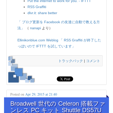
Put the internet to work for you. - IFTTT
RSS Graffiti
dlvr.it: share better
「 ブログ更新を Facebook の友達に自動で教える方
法」
（
nanapi
より）
Ellinikonblue.com Weblog
「 RSS Graffiti が終了した
っぽいので IFTTT を試しています」
トラックバック
|
コメント
Posted on
Apr 29, 2015 at 21:40
Broadwell 世代の Celeron 搭載ファ
ンレス PC キット Shuttle DS57U