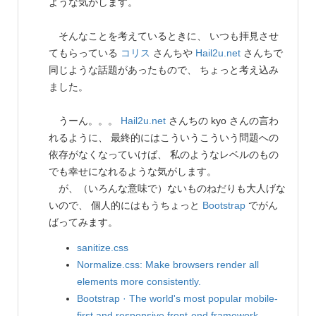
ような気がします。
そんなことを考えているときに、 いつも拝見させ
てもらっている
コリス
さんちや
Hail2u.net
さんちで
同じような話題があったもので、 ちょっと考え込み
ました。
うーん。。。
Hail2u.net
さんちの kyo さんの言わ
れるように、 最終的にはこういうこういう問題への
依存がなくなっていけば、 私のようなレベルのもの
でも幸せになれるような気がします。
が、（いろんな意味で）ないものねだりも大人げな
いので、 個人的にはもうちょっと
Bootstrap
でがん
ばってみます。
sanitize.css
Normalize.css: Make browsers render all
elements more consistently.
Bootstrap · The world's most popular mobile-
first and responsive front-end framework.