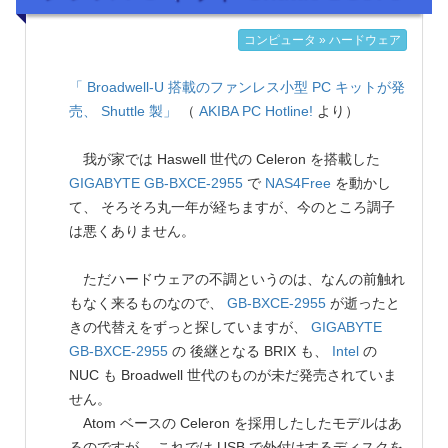
コンピュータ » ハードウェア
「 Broadwell-U 搭載のファンレス小型 PC キットが発
売、 Shuttle 製」
（
AKIBA PC Hotline!
より）
我が家では Haswell 世代の Celeron を搭載した
GIGABYTE
GB-BXCE-2955
で
NAS4Free
を動かし
て、 そろそろ丸一年が経ちますが、今のところ調子
は悪くありません。
ただハードウェアの不調というのは、なんの前触れ
もなく来るものなので、
GB-BXCE-2955
が逝ったと
きの代替えをずっと探していますが、
GIGABYTE
GB-BXCE-2955
の 後継となる BRIX も、
Intel
の
NUC も Broadwell 世代のものが未だ発売されていま
せん。
Atom ベースの Celeron を採用したしたモデルはあ
るのですが、 これでは USB で外付けするディスクを