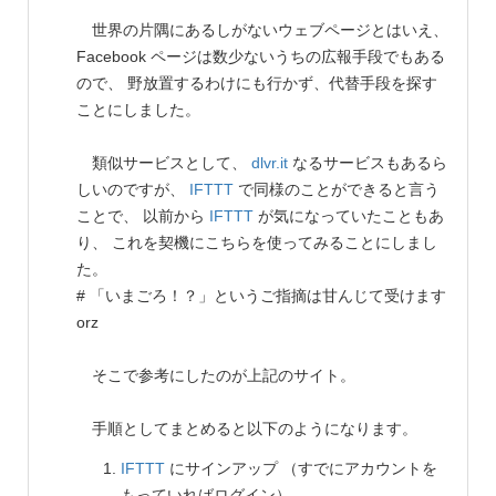
世界の片隅にあるしがないウェブページとはいえ、
Facebook ページは数少ないうちの広報手段でもある
ので、 野放置するわけにも行かず、代替手段を探す
ことにしました。
類似サービスとして、
dlvr.it
なるサービスもあるら
しいのですが、
IFTTT
で同様のことができると言う
ことで、 以前から
IFTTT
が気になっていたこともあ
り、 これを契機にこちらを使ってみることにしまし
た。
# 「いまごろ！？」というご指摘は甘んじて受けます
orz
そこで参考にしたのが上記のサイト。
手順としてまとめると以下のようになります。
IFTTT
にサインアップ （すでにアカウントを
もっていればログイン）